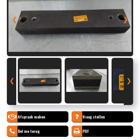
❮
❯
❮
❯
Afspraak maken
Vraag stellen
Bel me terug
PDF