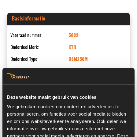
Basisinformatie
Voorraad nummer:
5882
Onderdeel Merk:
KTR
Onderdeel Type:
DSM250M
Informatie
Deze website maakt gebruik van cookies
We gebruiken cookies om content en advertenties te
Locatie:
4A10I
personaliseren, om functies voor social media te bieden
Land:
Nederland
en om ons websiteverkeer te analyseren. Ook delen we
informatie over uw gebruik van onze site met onze
partners voor social media, adverteren en analyse. Deze