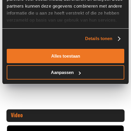
partners kunnen deze gegevens combineren met andere
Overige informatie
informatie die u aan ze heeft verstrekt of die ze hebben
verzameld op basis van uw gebruik van hun services.
Stock number: 5882
Brand: KTR
Type 1: DSM250M
Details tonen
Type 2: DSM 250 M
S/N: -
Alles toestaan
Machine: -
Aanpassen
+ Volledige overige informatie openen
Video