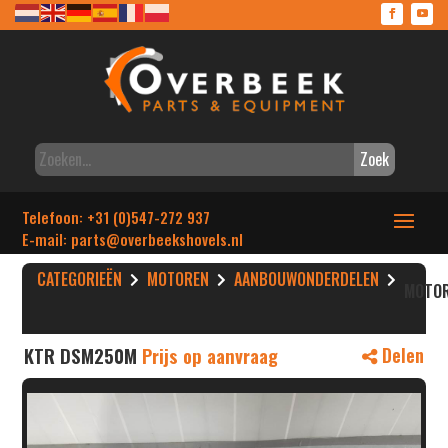
Zoek
Telefoon: +31 (0)547-272 937
E-mail: parts
@overbeekshovels.nl
CATEGORIEËN
MOTOREN
AANBOUWONDERDELEN
MOTO
KTR DSM250M
Prijs op aanvraag
Delen