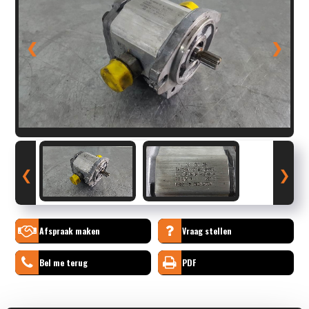
❮
❯
❮
❯
Afspraak maken
Vraag stellen
Bel me terug
PDF