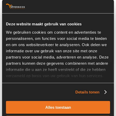
Basisinformatie
Voorraad nummer:
5976
Deze website maakt gebruik van cookies
Onderdeel Merk:
Sauer Danfoss
We gebruiken cookies om content en advertenties te
personaliseren, om functies voor social media te bieden
Onderdeel Type:
SNP2NN/014LN06SAP1E6E5NN
en om ons websiteverkeer te analyseren. Ook delen we
NN/NNNNN
informatie over uw gebruik van onze site met onze
Onderdeel nummer:
00392
partners voor social media, adverteren en analyse. Deze
partners kunnen deze gegevens combineren met andere
informatie die u aan ze heeft verstrekt of die ze hebben
verzameld op basis van uw gebruik van hun services.
Informatie
Details tonen
Locatie:
4A8N
Alles toestaan
Serienummer:
111.20.133.00