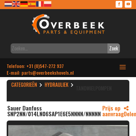
Zoek
Telefoon: +31 (0)547-272 937
E-mail: parts
@overbeekshovels.nl
CATEGORIEËN
HYDRAULIEK
TANDWIELPOMPEN
Sauer Danfoss
Prijs op
SNP2NN/014LN06SAP1E6E5NNNN/NNNNN
aanvraag
Dele