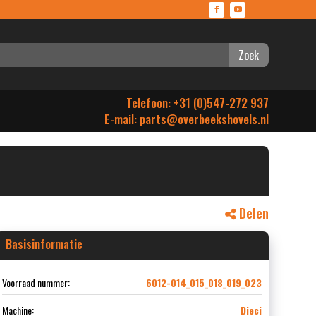
Zoek
Telefoon: +31 (0)547-272 937
E-mail:
parts@overbeekshovels.nl
Delen
Basisinformatie
Voorraad nummer:
6012-014_015_018_019_023
Machine:
Dieci