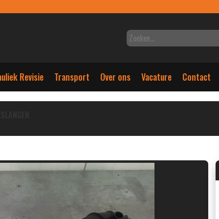
uliek Revisie
Transport
Over ons
Vacature
Contact
SLANGEN