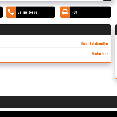
Bel me terug
PDF
Dieci Telehandler
Nederland