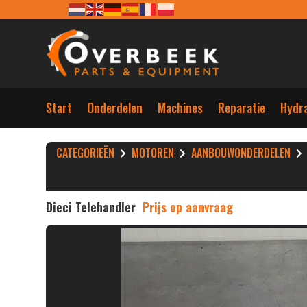
Start
Onderdelen
Machines
Reparatie
Hydra
CATEGORIEËN
MOTOREN
AANBOUWONDERDELEN
Dieci Telehandler
Prijs op aanvraag