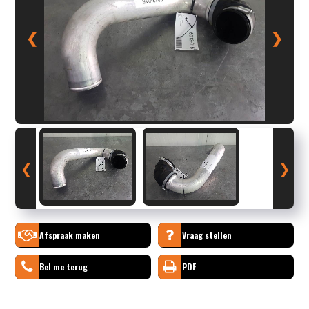
❮
❯
❮
❯
Afspraak maken
Vraag stellen
Bel me terug
PDF