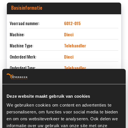
Basisinformatie
Voorraad nummer:
6012-015
Machine:
Dieci
Machine Type:
Telehandler
Onderdeel Merk:
Dieci
Onderdeel Type:
Telehandler
Deze website maakt gebruik van cookies
Informatie
We gebruiken cookies om content en advertenties te
personaliseren, om functies voor social media te bieden
Locatie:
4D4
en om ons websiteverkeer te analyseren. Ook delen we
Past op de volgende machines:
Telehandler
informatie over uw gebruik van onze site met onze