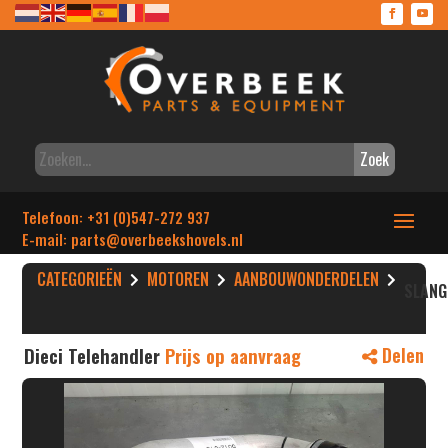
Zoek
Telefoon: +31 (0)547-272 937
E-mail: parts
@overbeekshovels.nl
CATEGORIEËN
MOTOREN
AANBOUWONDERDELEN
SLANG
Dieci Telehandler
Prijs op aanvraag
Delen