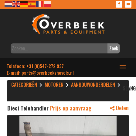
Zoek
Telefoon: +31 (0)547-272 937
E-mail: parts
@overbeekshovels.nl
CATEGORIEËN
MOTOREN
AANBOUWONDERDELEN
SLANG
Dieci Telehandler
Prijs op aanvraag
Delen