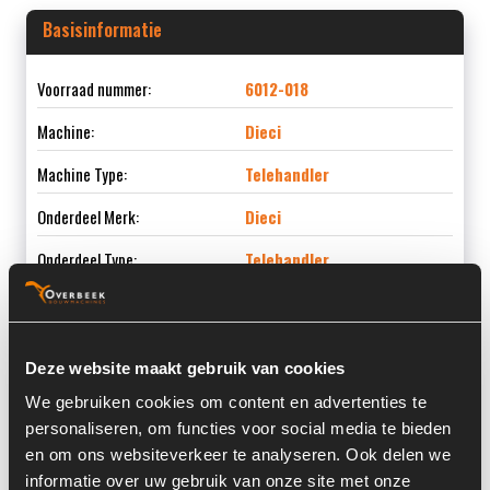
Basisinformatie
Voorraad nummer:
6012-018
Machine:
Dieci
Machine Type:
Telehandler
Onderdeel Merk:
Dieci
Onderdeel Type:
Telehandler
Deze website maakt gebruik van cookies
Informatie
We gebruiken cookies om content en advertenties te
personaliseren, om functies voor social media te bieden
Locatie:
4D4
en om ons websiteverkeer te analyseren. Ook delen we
Past op de volgende machines:
Telehandler
informatie over uw gebruik van onze site met onze