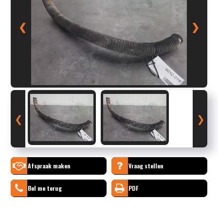
❮
❯
❮
❯
Afspraak maken
Vraag stellen
Bel me terug
PDF