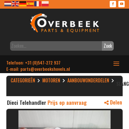
Zoek
Telefoon: +31 (0)547-272 937
E-mail: parts
@overbeekshovels.nl
CATEGORIEËN
MOTOREN
AANBOUWONDERDELEN
SLANG
Dieci Telehandler
Prijs op aanvraag
Delen