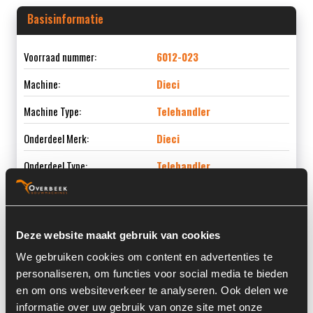
Basisinformatie
Voorraad nummer:
6012-023
Machine:
Dieci
Machine Type:
Telehandler
Onderdeel Merk:
Dieci
Onderdeel Type:
Telehandler
Deze website maakt gebruik van cookies
Informatie
We gebruiken cookies om content en advertenties te
personaliseren, om functies voor social media te bieden
Locatie:
4D4
en om ons websiteverkeer te analyseren. Ook delen we
Past op de volgende machines:
Telehandler
informatie over uw gebruik van onze site met onze