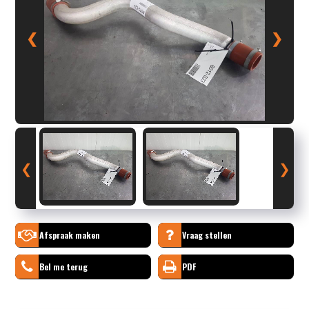
❮
❯
❮
❯
Afspraak maken
Vraag stellen
Bel me terug
PDF