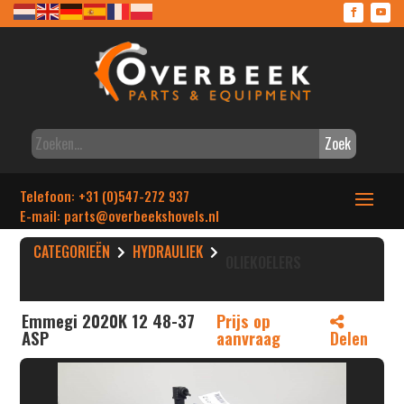
Zoek
Telefoon: +31 (0)547-272 937
E-mail: parts
@overbeekshovels.nl
CATEGORIEËN
HYDRAULIEK
OLIEKOELERS
Emmegi 2020K 12 48-37
Prijs op
ASP
aanvraag
Delen