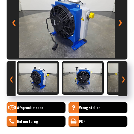
❮
❯
❮
❯
Afspraak maken
Vraag stellen
Bel me terug
PDF