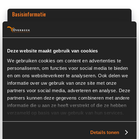
Basisinformatie
Voorraad nummer:
6048-012
Machine:
Volvo
Deze website maakt gebruik van cookies
Machine Type:
L45TP
We gebruiken cookies om content en advertenties te
Onderdeel Merk:
Emmegi
personaliseren, om functies voor social media te bieden
en om ons websiteverkeer te analyseren. Ook delen we
Onderdeel Type:
2020K 12 48-37 ASP
informatie over uw gebruik van onze site met onze
partners voor social media, adverteren en analyse. Deze
Onderdeel nummer:
252012201
partners kunnen deze gegevens combineren met andere
informatie die u aan ze heeft verstrekt of die ze hebben
verzameld op basis van uw gebruik van hun services.
Informatie
Details tonen