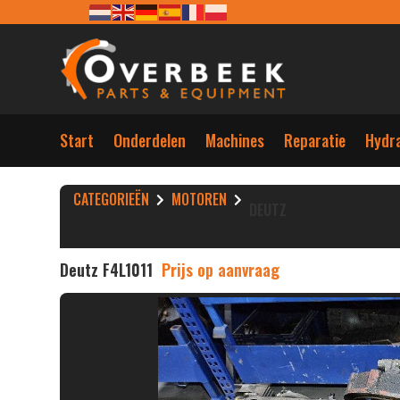
Start
Onderdelen
Machines
Reparatie
Hydra
CATEGORIEËN
MOTOREN
DEUTZ
Deutz F4L1011
Prijs op aanvraag