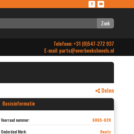
Zoek
Telefoon: +31 (0)547-272 937
E-mail:
parts@overbeekshovels.nl
Delen
Basisinformatie
Voorraad nummer:
6065-020
Onderdeel Merk:
Deutz