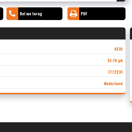
Bel me terug
PDF
4E10
51.70 pk
7772231
Nederland