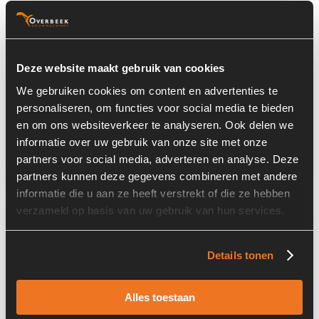
Basisinformatie
Voorraad nummer:
6065-021
Deze website maakt gebruik van cookies
Machine:
Hitachi
We gebruiken cookies om content en advertenties te
personaliseren, om functies voor social media te bieden
Onderdeel Merk:
Starter
en om ons websiteverkeer te analyseren. Ook delen we
Onderdeel Type:
12V 15T 2,5KW
informatie over uw gebruik van onze site met onze
partners voor social media, adverteren en analyse. Deze
partners kunnen deze gegevens combineren met andere
informatie die u aan ze heeft verstrekt of die ze hebben
verzameld op basis van uw gebruik van hun services.
Informatie
Details tonen
Locatie:
3X3
Past op de volgende machines:
Hitachi / Yanmar
Alles toestaan
Land:
Nederland