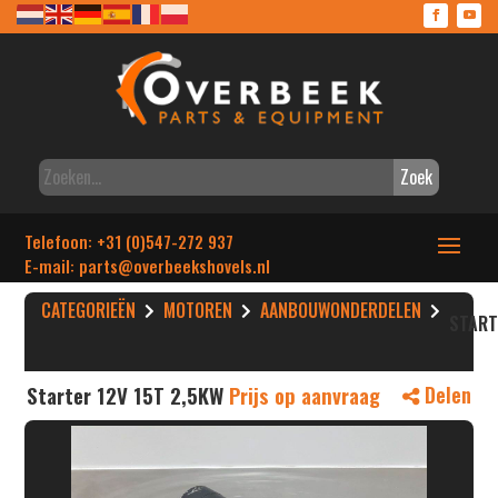
Zoek
Telefoon: +31 (0)547-272 937
E-mail: parts
@overbeekshovels.nl
CATEGORIEËN
MOTOREN
AANBOUWONDERDELEN
STAR
Starter 12V 15T 2,5KW
Prijs op aanvraag
Delen