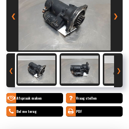
❮
❯
❮
❯
Afspraak maken
Vraag stellen
Bel me terug
PDF