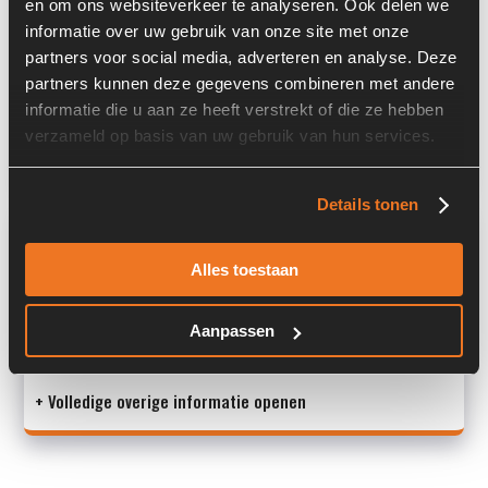
en om ons websiteverkeer te analyseren. Ook delen we
Locatie:
4A12I
informatie over uw gebruik van onze site met onze
Serienummer:
070497
partners voor social media, adverteren en analyse. Deze
partners kunnen deze gegevens combineren met andere
Past op de volgende machines:
Ahlmann AZ 85
informatie die u aan ze heeft verstrekt of die ze hebben
verzameld op basis van uw gebruik van hun services.
Land:
Nederland
Details tonen
Overige informatie
Alles toestaan
Stock number: 6081-084-02
Brand: Sterling Hydraulics
Type 1: LT-35C18.0
Aanpassen
Type 2: LT-35C18.0<
+ Volledige overige informatie openen