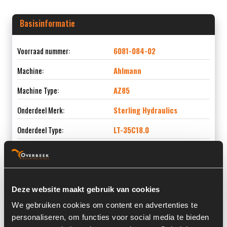
Basisinformatie
Voorraad nummer:
6081-084-02
Machine:
Ahlmann
Machine Type:
AZ85
Onderdeel Merk:
Sterling Hydraulics
Onderdeel Type:
LT-35C18.0
Onderdeel nummer:
4195590A
Deze website maakt gebruik van cookies
Informatie
We gebruiken cookies om content en advertenties te
personaliseren, om functies voor social media te bieden