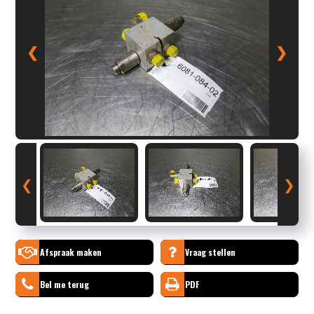
❮
❯
❮
❯
Afspraak maken
Vraag stellen
Bel me terug
PDF