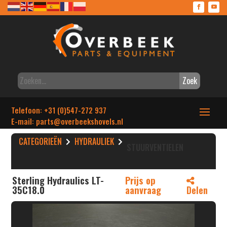
Zoek
Telefoon: +31 (0)547-272 937
E-mail: parts
@overbeekshovels.nl
CATEGORIEËN
HYDRAULIEK
STUURVENTIELEN
Sterling Hydraulics LT-
Prijs op
35C18.0
aanvraag
Delen