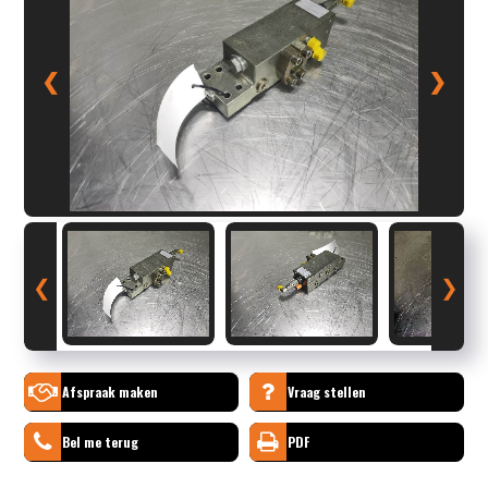
❮
❯
❮
❯
Afspraak maken
Vraag stellen
Bel me terug
PDF