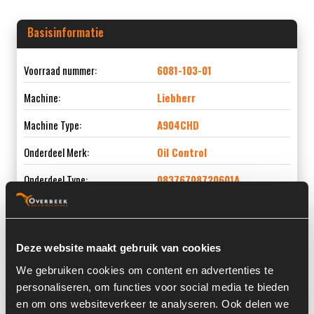
Basisinformatie
Voorraad nummer:
6081-103-01
Machine:
Liebherr
Machine Type:
A904CHD
Onderdeel Merk:
Oil Control
Onderdeel Type:
08376708720601A
Onderdeel nummer:
10355805
Deze website maakt gebruik van cookies
We gebruiken cookies om content en advertenties te
Informatie
personaliseren, om functies voor social media te bieden
en om ons websiteverkeer te analyseren. Ook delen we