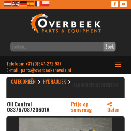
Zoek
Telefoon: +31 (0)547-272 937
E-mail: parts
@overbeekshovels.nl
CATEGORIEËN
HYDRAULIEK
SLANGBREUKVENTIELEN
Oil Control
Prijs op
08376708720601A
aanvraag
Delen