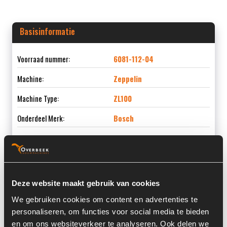
Basisinformatie
Voorraad nummer:
6081-112-04
Machine:
Zeppelin
Machine Type:
ZL100
Onderdeel Merk:
Bosch
Onderdeel Type:
081WV06P1V1014WS012/00D0
Onderdeel nummer:
0810091232
Deze website maakt gebruik van cookies
We gebruiken cookies om content en advertenties te
personaliseren, om functies voor social media te bieden
Informatie
en om ons websiteverkeer te analyseren. Ook delen we