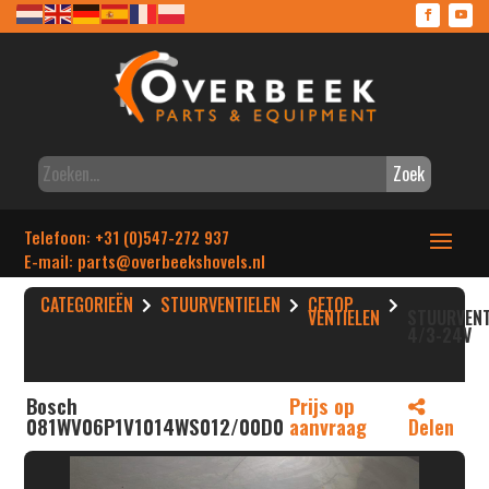
Zoek
Telefoon: +31 (0)547-272 937
E-mail: parts
@overbeekshovels.nl
CATEGORIEËN
STUURVENTIELEN
CETOP
VENTIELEN
STUURVENT
4/3-24V
Bosch
Prijs op
081WV06P1V1014WS012/00D0
aanvraag
Delen