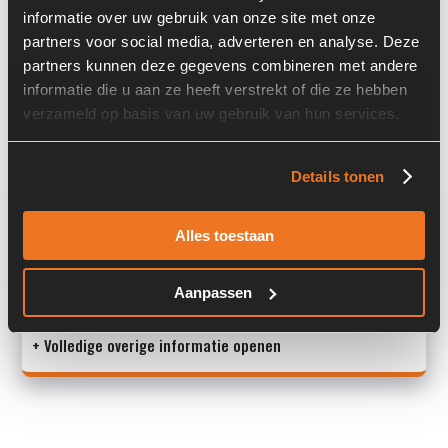
informatie over uw gebruik van onze site met onze
Locatie:
4A12L
partners voor social media, adverteren en analyse. Deze
Past op de volgende machines:
Zeppelin ZL 100
partners kunnen deze gegevens combineren met andere
informatie die u aan ze heeft verstrekt of die ze hebben
Land:
Nederland
verzameld op basis van uw gebruik van hun services.
Details tonen
Overige informatie
Stock number: 6081-112-04
Alles toestaan
Brand: Bosch
Type 1: 081WV06P1V1014WS012/00D0
Aanpassen
Type 2: 081WV06P1V1
+ Volledige overige informatie openen