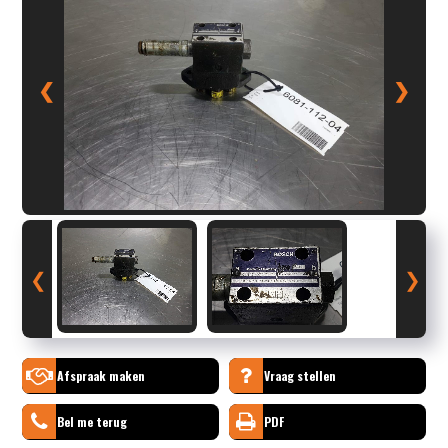
❮
❯
❮
❯
Afspraak maken
Vraag stellen
Bel me terug
PDF