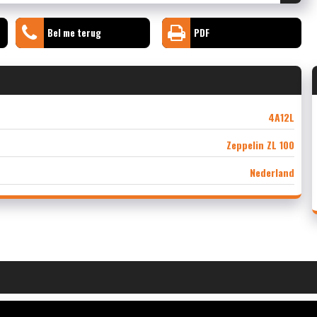
Bel me terug
PDF
4A12L
Zeppelin ZL 100
Nederland