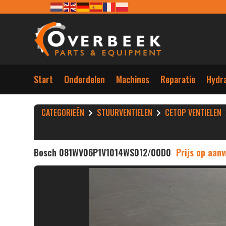
Start
Onderdelen
Machines
Reparatie
Hydra
CATEGORIEËN
STUURVENTIELEN
CETOP VENTIELEN
Bosch 081WV06P1V1014WS012/00D0
Prijs op aan