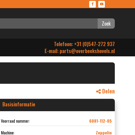
Zoek
Telefoon: +31 (0)547-272 937
E-mail:
parts@overbeekshovels.nl
Delen
Basisinformatie
Voorraad nummer:
6081-112-05
Machine:
Zeppelin