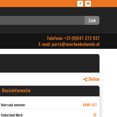
Zoek
Telefoon: +31 (0)547-272 937
E-mail:
parts@overbeekshovels.nl
Delen
Basisinformatie
Voorraad nummer:
6081-177
Onderdeel Merk:
ZF