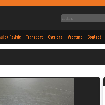
uliek Revisie
Transport
Over ons
Vacature
Contact