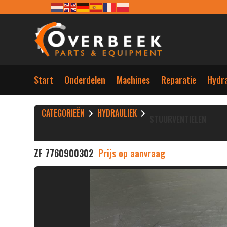
Start
Onderdelen
Machines
Reparatie
Hydra
CATEGORIEËN
HYDRAULIEK
STUURVENTIELEN
ZF 7760900302
Prijs op aanvraag