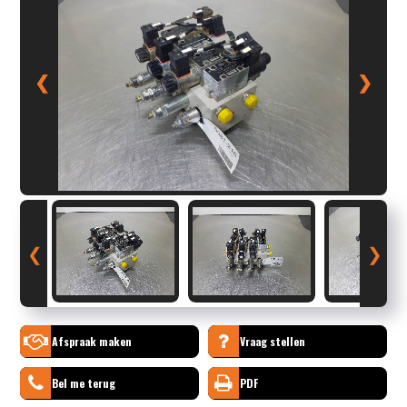
❮
❯
❮
❯
Afspraak maken
Vraag stellen
Bel me terug
PDF