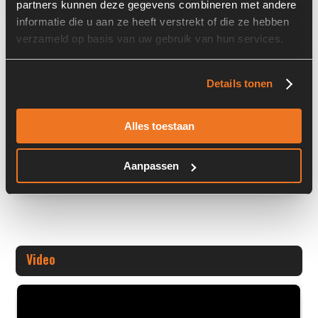
partners kunnen deze gegevens combineren met andere
informatie die u aan ze heeft verstrekt of die ze hebben
verzameld op basis van uw gebruik van hun services.
Overige informatie
Stock number: 6081-216
Details tonen
Brand: Parker
Type 1: D1FBE01HC0NMW011X944
Alles toestaan
Type 2: D1FBE01HC0NMW011X
+ Volledige overige informatie openen
Aanpassen
Video