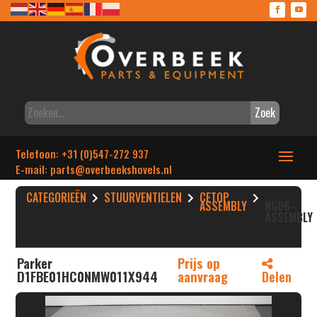
Zoek
Telefoon: +31 (0)547-272 937
E-mail: parts
@overbeekshovels.nl
CATEGORIEËN
STUURVENTIELEN
CETOP
ASSEMBLY
NG06-
ASSEMBLY
Parker
Prijs op
D1FBE01HC0NMW011X944
aanvraag
Delen