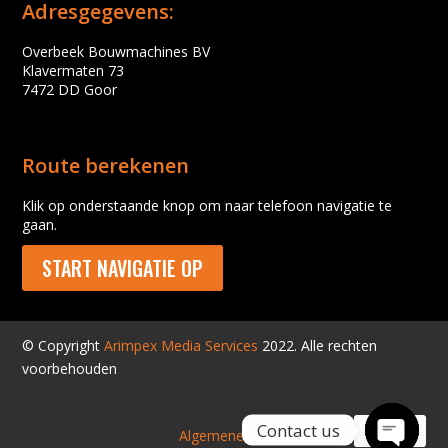
Adresgegevens:
Overbeek Bouwmachines BV
Klavermaten 73
7472 DD Goor
Route berekenen
Klik op onderstaande knop om naar telefoon navigatie te
gaan.
START NAVIGATIE OP
© Copyright
Arimpex Media Services
2022. Alle rechten
voorbehouden
Contact us
Algemene voorwaarden