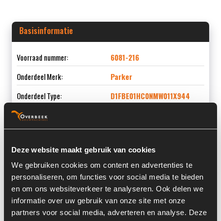
Basisinformatie
Voorraad nummer:
6081-216
Onderdeel Merk:
Parker
Onderdeel Type:
D1FBE01HC0NMW011X944
Onderdeel nummer:
91688202
Deze website maakt gebruik van cookies
We gebruiken cookies om content en advertenties te
Informatie
personaliseren, om functies voor social media te bieden
en om ons websiteverkeer te analyseren. Ook delen we
Locatie:
4B11H
informatie over uw gebruik van onze site met onze
partners voor social media, adverteren en analyse. Deze
Land:
Nederland