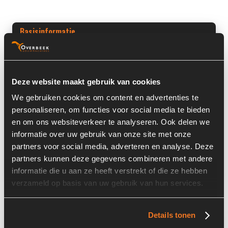
Basisinformatie
Voorraad nummer:
6091-014
Machine:
Ahlmann
Deze website maakt gebruik van cookies
Machine Type:
AZ85
We gebruiken cookies om content en advertenties te
personaliseren, om functies voor social media te bieden
Onderdeel Merk:
Integrated Hydraulics
en om ons websiteverkeer te analyseren. Ook delen we
informatie over uw gebruik van onze site met onze
Onderdeel Type:
LT-35C49.0
partners voor social media, adverteren en analyse. Deze
Onderdeel nummer:
4108187A
partners kunnen deze gegevens combineren met andere
informatie die u aan ze heeft verstrekt of die ze hebben
verzameld op basis van uw gebruik van hun services.
Informatie
Details tonen