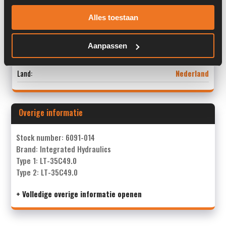
Locatie:
4A12M
Alles toestaan
Serienummer:
200600
Aanpassen
Past op de volgende machines:
Ahlmann AZ 85
Land:
Nederland
Overige informatie
Stock number: 6091-014
Brand: Integrated Hydraulics
Type 1: LT-35C49.0
Type 2: LT-35C49.0
+ Volledige overige informatie openen