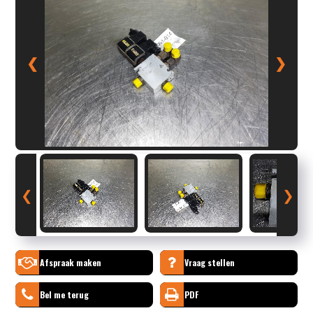
❮
❯
❮
❯
Afspraak maken
Vraag stellen
Bel me terug
PDF