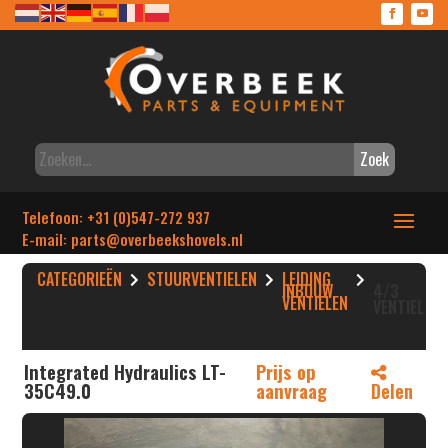
Zoek
Telefoon: +31 (0)547-272 937
E-mail: parts
@overbeekshovels.nl
CATEGORIEËN
STUURVENTIELEN
LEIDING
INBOUW
4/3
VENTIELEN
VENTIEL
Integrated Hydraulics LT-
Prijs op
35C49.0
aanvraag
Delen