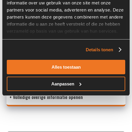
informatie over uw gebruik van onze site met onze
Locatie:
4B10
partners voor social media, adverteren en analyse. Deze
Past op de volgende machines:
Ahlmann AZ 85
partners kunnen deze gegevens combineren met andere
informatie die u aan ze heeft verstrekt of die ze hebben
Land:
Nederland
verzameld op basis van uw gebruik van hun services.
Overige informatie
Details tonen
Stock number: 6091-015
Alles toestaan
Brand: Sterling Hydraulics
Type 1: LT-35C18.0
Type 2: LT-35C18.0
Aanpassen
+ Volledige overige informatie openen