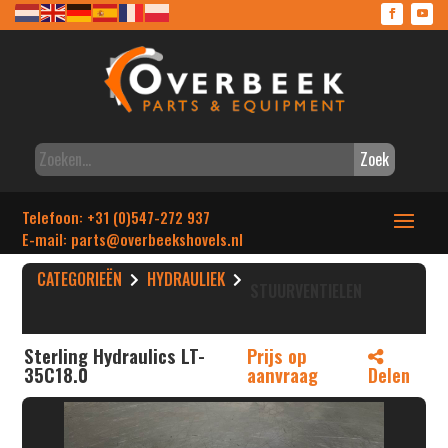
Zoek
Telefoon: +31 (0)547-272 937
E-mail: parts
@overbeekshovels.nl
CATEGORIEËN
HYDRAULIEK
STUURVENTIELEN
Sterling Hydraulics LT-
Prijs op
35C18.0
aanvraag
Delen