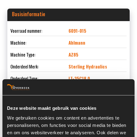
Basisinformatie
Voorraad nummer:
6091-015
Machine:
Ahlmann
Machine Type:
AZ85
Onderdeel Merk:
Sterling Hydraulics
Onderdeel Type:
LT-35C18.0
Onderdeel nummer:
4195590A
Deze website maakt gebruik van cookies
We gebruiken cookies om content en advertenties te
Informatie
personaliseren, om functies voor social media te bieden
en om ons websiteverkeer te analyseren. Ook delen we