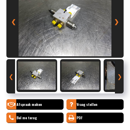
❮
❯
❮
❯
Afspraak maken
Vraag stellen
Bel me terug
PDF