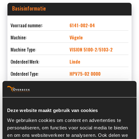
Basisinformatie
Voorraad nummer:
6141-002-04
Machine:
Vögele
Machine Type:
VISION 5100-2/5103-2
Onderdeel Merk:
Linde
Onderdeel Type:
HPV75-02 0000
Onderdeel nummer:
2075214
Deze website maakt gebruik van cookies
Informatie
We gebruiken cookies om content en advertenties te
personaliseren, om functies voor social media te bieden
en om ons websiteverkeer te analyseren. Ook delen we
Serienummer:
H2X263U08772