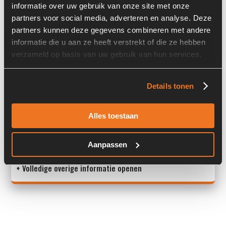
informatie over uw gebruik van onze site met onze
Past op de volgende machines:
Vögele VISION 5100-2/5103-2
partners voor social media, adverteren en analyse. Deze
partners kunnen deze gegevens combineren met andere
Land:
Nederland
informatie die u aan ze heeft verstrekt of die ze hebben
verzameld op basis van uw gebruik van hun services.
Overige informatie
Details tonen
Stock number: 6141-002-04
Brand: Linde
Alles toestaan
Type 1: HPV75-02 0000
Type 2: HPV75-02
Aanpassen
S/N: H2X26
+ Volledige overige informatie openen