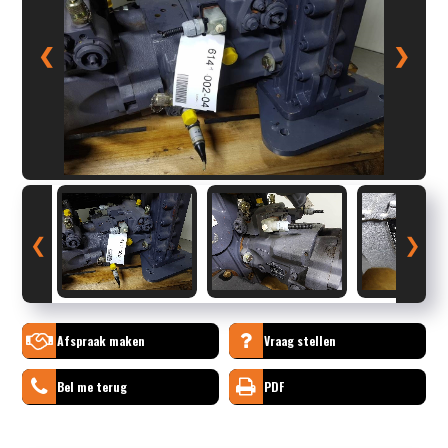
❮
❯
❮
❯
Afspraak maken
Vraag stellen
Bel me terug
PDF