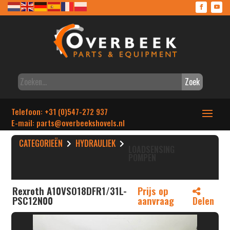
Zoek
Telefoon: +31 (0)547-272 937
E-mail: parts
@overbeekshovels.nl
CATEGORIEËN
HYDRAULIEK
LOADSENSING
POMPEN
Rexroth A10VSO18DFR1/31L-
Prijs op
PSC12N00
aanvraag
Delen