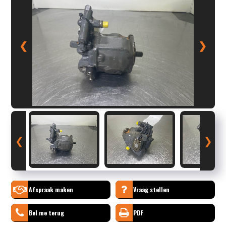
❮
❯
❮
❯
Afspraak maken
Vraag stellen
Bel me terug
PDF