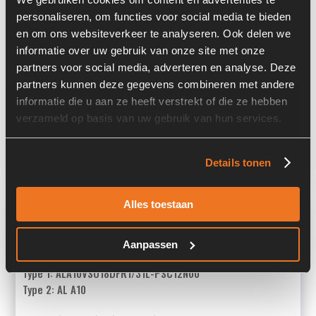
personaliseren, om functies voor social media te bieden
Locatie:
4I6I
en om ons websiteverkeer te analyseren. Ook delen we
Serienummer:
30427698
informatie over uw gebruik van onze site met onze
partners voor social media, adverteren en analyse. Deze
Past op de volgende machines:
partners kunnen deze gegevens combineren met andere
Vögele SUPER 1600-1 / 1600-2 / 1600-3 / 1603-1 / 1603-2 /
informatie die u aan ze heeft verstrekt of die ze hebben
1603-3 / 1800-1 / 1800-2 / 1800-3 / 1803-1 / 1803-2 /
verzameld op basis van uw gebruik van hun services.
1803-3
Land:
Nederland
Details tonen
Overige informatie
Alles toestaan
Stock number: 6141-005-12
Aanpassen
Brand: Rexroth
Type 1: ALA10VSO18DFR1/31L-PSC12N00
Type 2: AL A10