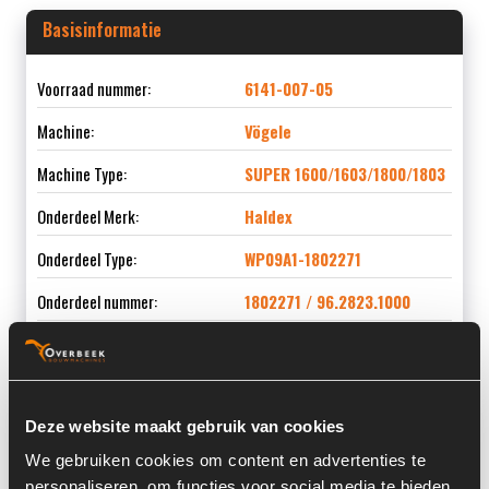
Basisinformatie
Voorraad nummer:
6141-007-05
Machine:
Vögele
Machine Type:
SUPER 1600/1603/1800/1803
Onderdeel Merk:
Haldex
Onderdeel Type:
WP09A1-1802271
Onderdeel nummer:
1802271 / 96.2823.1000
Informatie
Deze website maakt gebruik van cookies
We gebruiken cookies om content en advertenties te
Serienummer:
040611508
personaliseren, om functies voor social media te bieden