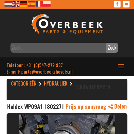
Zoek
Telefoon: +31 (0)547-272 937
E-mail: parts
@overbeekshovels.nl
CATEGORIEËN
HYDRAULIEK
TANDWIELPOMPEN
Haldex WP09A1-1802271
Prijs op aanvraag
Delen