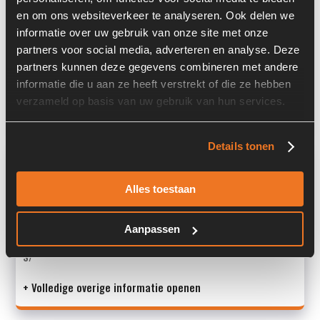
en om ons websiteverkeer te analyseren. Ook delen we
Past op de volgende machines:
informatie over uw gebruik van onze site met onze
Vögele SUPER 1600-1 / 1600-2 / 1600-3 / 1603-1 / 1603-2 /
partners voor social media, adverteren en analyse. Deze
1603-3 / 1800-1 / 1800-2 / 1800-3 / 1803-1 / 1803-2 /
partners kunnen deze gegevens combineren met andere
1803-3
informatie die u aan ze heeft verstrekt of die ze hebben
Land:
Nederland
verzameld op basis van uw gebruik van hun services.
Details tonen
Overige informatie
Alles toestaan
Stock number: 6141-007-05
Brand: Haldex
Type 1: WP09A1-1802271
Aanpassen
Type 2: WP09A1-1802271
S/
+ Volledige overige informatie openen