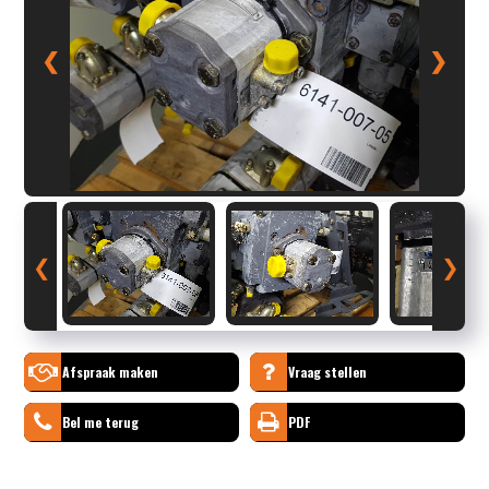
❮
❯
❮
❯
Afspraak maken
Vraag stellen
Bel me terug
PDF