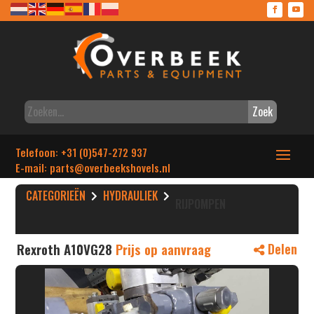
Zoek
Telefoon: +31 (0)547-272 937
E-mail: parts
@overbeekshovels.nl
CATEGORIEËN
HYDRAULIEK
RIJPOMPEN
Rexroth A10VG28
Prijs op aanvraag
Delen