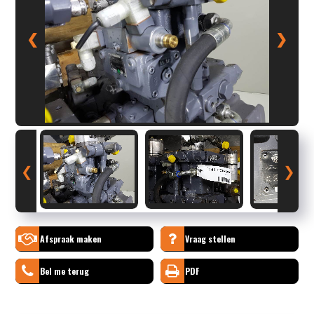
❮
❯
❮
❯
Afspraak maken
Vraag stellen
Bel me terug
PDF