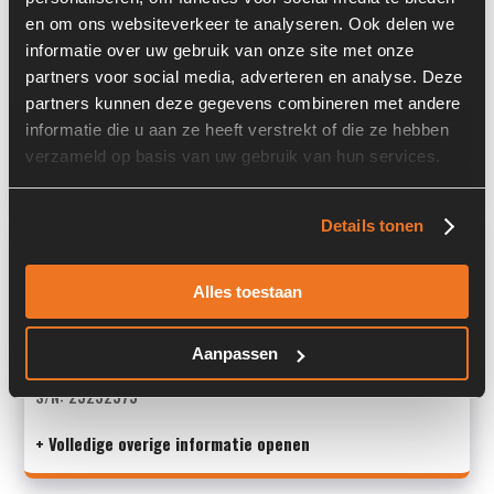
en om ons websiteverkeer te analyseren. Ook delen we
Past op de volgende machines:
informatie over uw gebruik van onze site met onze
Vögele SUPER 1600-1 / 1600-2 / 1600-3 / 1603-1 / 1603-2 /
partners voor social media, adverteren en analyse. Deze
1603-3 / 1800-1 / 1800-2 / 1800-3 / 1803-1 / 1803-2 /
partners kunnen deze gegevens combineren met andere
1803-3
informatie die u aan ze heeft verstrekt of die ze hebben
Land:
Nederland
verzameld op basis van uw gebruik van hun services.
Details tonen
Overige informatie
Alles toestaan
Stock number: 6141-009-09
Brand: Rexroth
Type 1: A10VG28
Aanpassen
Type 2: A10VG28
S/N: 25232575
+ Volledige overige informatie openen