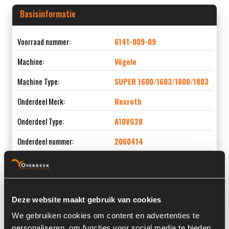
Basisinformatie
Voorraad nummer:
6141-009-09
Machine:
Vögele
Machine Type:
SUPER 1600/1603/1800/1803
Onderdeel Merk:
Rexroth
Onderdeel Type:
A10VG28
Onderdeel nummer:
2060414
Informatie
Deze website maakt gebruik van cookies
We gebruiken cookies om content en advertenties te
Serienummer:
25232575
personaliseren, om functies voor social media te bieden