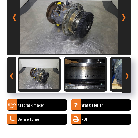
❮
❯
❮
❯
Afspraak maken
Vraag stellen
Bel me terug
PDF