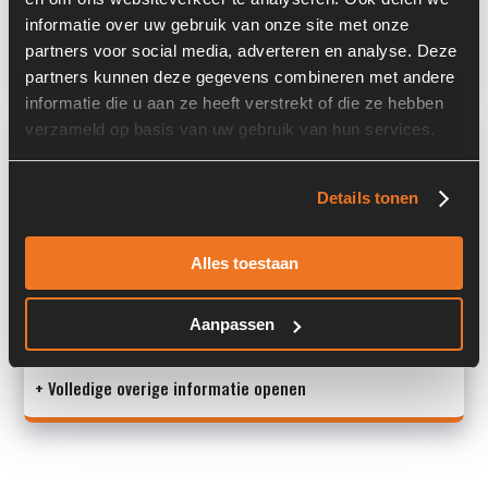
Past op de volgende machines:
Atlas 1704 MH
informatie over uw gebruik van onze site met onze
Land:
Nederland
partners voor social media, adverteren en analyse. Deze
partners kunnen deze gegevens combineren met andere
informatie die u aan ze heeft verstrekt of die ze hebben
verzameld op basis van uw gebruik van hun services.
Overige informatie
Stock number: 6154-003
Details tonen
Brand: Atlas
Type 1: 1704MH
Alles toestaan
Type 2: 1704 MH
S/N: -
Aanpassen
Machine
+ Volledige overige informatie openen