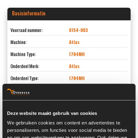
Basisinformatie
Voorraad nummer:
6154-003
Machine:
Atlas
Machine Type:
1704MH
Onderdeel Merk:
Atlas
Onderdeel Type:
1704MH
Informatie
Deze website maakt gebruik van cookies
We gebruiken cookies om content en advertenties te
Locatie:
4D4
personaliseren, om functies voor social media te bieden
en om ons websiteverkeer te analyseren. Ook delen we