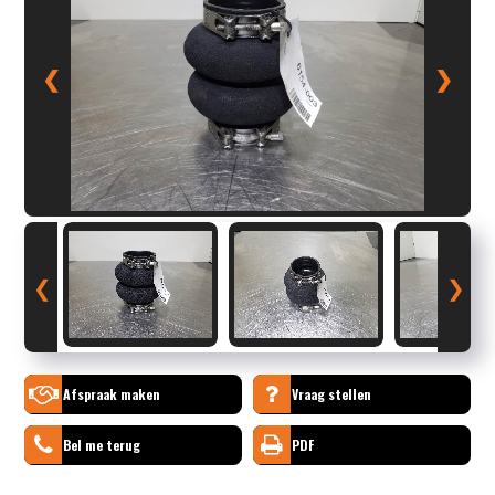
❮
❯
❮
❯
Afspraak maken
Vraag stellen
Bel me terug
PDF