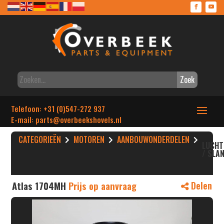
Zoek
Telefoon: +31 (0)547-272 937
E-mail: parts
@overbeekshovels.nl
CATEGORIEËN
MOTOREN
AANBOUWONDERDELEN
LUCHT
/ SLA
Atlas 1704MH
Prijs op aanvraag
Delen