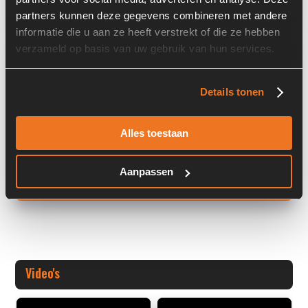
partners kunnen deze gegevens combineren met andere
informatie die u aan ze heeft verstrekt of die ze hebben
verzameld op basis van uw gebruik van hun services.
Overige informatie
Stock number: 6167-031-04
Details tonen
Brand: Liebherr
Type 1: 10127089
Type 2: 10127089
Alles toestaan
S/N: -
Aanpassen
+ Volledige overige informatie openen
Video's