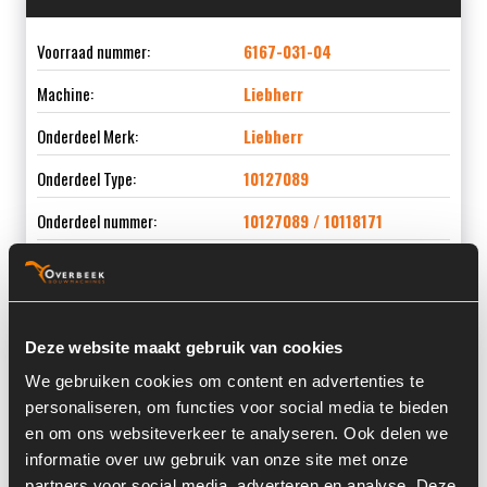
Voorraad nummer:
6167-031-04
Machine:
Liebherr
Onderdeel Merk:
Liebherr
Onderdeel Type:
10127089
Onderdeel nummer:
10127089 / 10118171
Informatie
Deze website maakt gebruik van cookies
We gebruiken cookies om content en advertenties te
Locatie:
3J
personaliseren, om functies voor social media te bieden
en om ons websiteverkeer te analyseren. Ook delen we
Past op de volgende machines:
Liebherr
informatie over uw gebruik van onze site met onze
Land:
Nederland
partners voor social media, adverteren en analyse. Deze