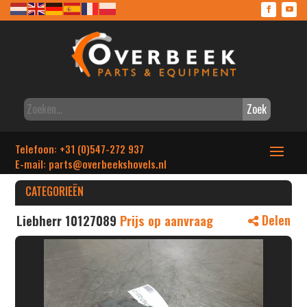
Zoek
Telefoon: +31 (0)547-272 937
E-mail: parts
@overbeekshovels.nl
CATEGORIEËN
Liebherr 10127089
Prijs op aanvraag
Delen