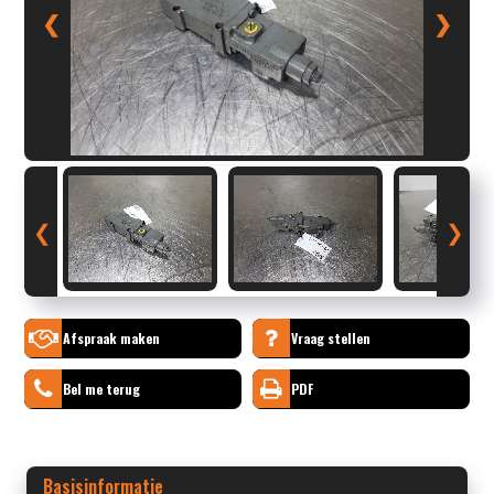
❮
❯
❮
❯
Afspraak maken
Vraag stellen
Bel me terug
PDF
Basisinformatie