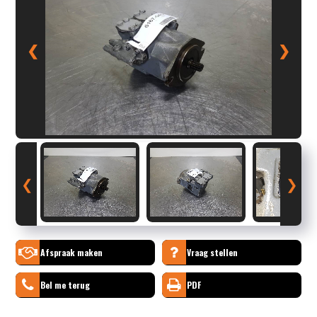
❮
❯
❮
❯
Afspraak maken
Vraag stellen
Bel me terug
PDF