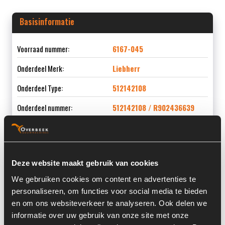
Basisinformatie
Voorraad nummer:
6167-045
Onderdeel Merk:
Liebherr
Onderdeel Type:
512142108
Onderdeel nummer:
512142108 / R902436639
Informatie
Deze website maakt gebruik van cookies
We gebruiken cookies om content en advertenties te
Locatie:
4A14I
personaliseren, om functies voor social media te bieden
en om ons websiteverkeer te analyseren. Ook delen we
Serienummer:
31593142
informatie over uw gebruik van onze site met onze