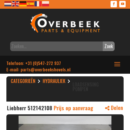
Zoek
Telefoon: +31 (0)547-272 937
E-mail: parts
@overbeekshovels.nl
CATEGORIEËN
HYDRAULIEK
LOADSENSING
POMPEN
Liebherr 512142108
Prijs op aanvraag
Delen