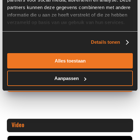
partners kunnen deze gegevens combineren met andere
Overige informatie
informatie die u aan ze heeft verstrekt of die ze hebben
verzameld op basis van uw gebruik van hun services.
Stock number: 6175-010
Brand: Iskra
Type 1: AAK4179
Details tonen
Type 2: AAK 4179
S/N: -
Alles toestaan
Machi
Aanpassen
+ Volledige overige informatie openen
Video