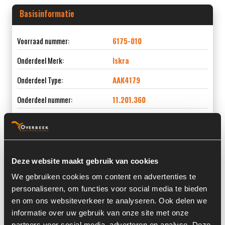
Basisinformatie
Voorraad nummer:
6175-010
Onderdeel Merk:
Iskra
Onderdeel Type:
AAK4179
Onderdeel nummer:
11.201.360
Informatie
Deze website maakt gebruik van cookies
We gebruiken cookies om content en advertenties te
Locatie:
8A4
personaliseren, om functies voor social media te bieden
Land:
Nederland
en om ons websiteverkeer te analyseren. Ook delen we
informatie over uw gebruik van onze site met onze
partners voor social media, adverteren en analyse. Deze