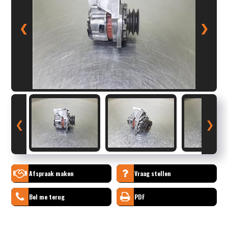
❮
❯
❮
❯
Afspraak maken
Vraag stellen
Bel me terug
PDF