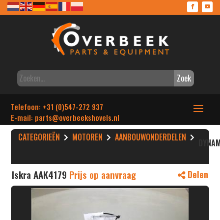
Zoek
Telefoon: +31 (0)547-272 937
E-mail: parts
@overbeekshovels.nl
CATEGORIEËN
MOTOREN
AANBOUWONDERDELEN
DYNAM
Iskra AAK4179
Prijs op aanvraag
Delen