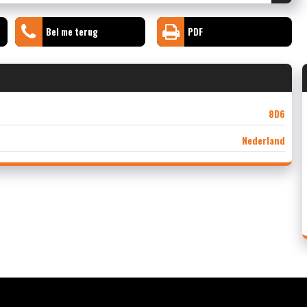
Bel me terug
PDF
8D6
Nederland