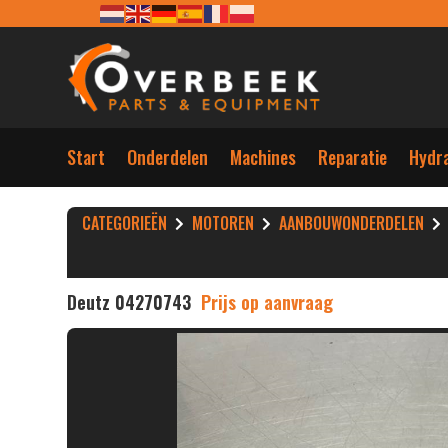
Start
Onderdelen
Machines
Reparatie
Hydra
CATEGORIEËN
MOTOREN
AANBOUWONDERDELEN
Deutz 04270743
Prijs op aanvraag