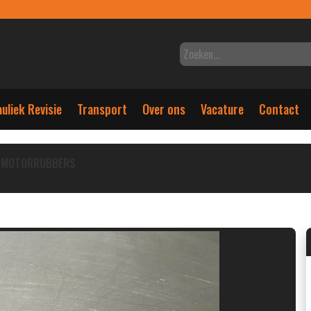
uliek Revisie
Transport
Over ons
Vacature
Contact
MOTORRUBBERS