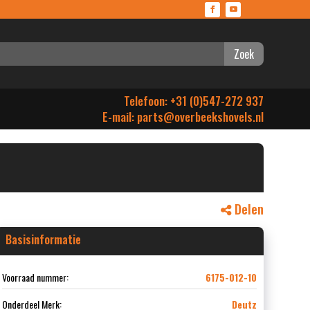
Zoek
Telefoon: +31 (0)547-272 937
E-mail:
parts@overbeekshovels.nl
Delen
Basisinformatie
Voorraad nummer:
6175-012-10
Onderdeel Merk:
Deutz