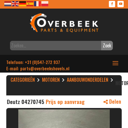
Zoek
Telefoon: +31 (0)547-272 937
E-mail: parts
@overbeekshovels.nl
CATEGORIEËN
MOTOREN
AANBOUWONDERDELEN
MOTO
Deutz 04270745
Prijs op aanvraag
Delen