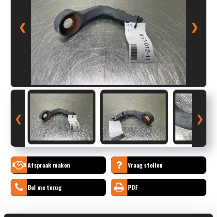
❮
❯
❮
❯
Afspraak maken
Vraag stellen
Bel me terug
PDF