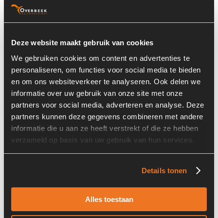
Basisinformatie
Voorraad nummer:
6175-012-11
Deze website maakt gebruik van cookies
Onderdeel Merk:
Deutz
We gebruiken cookies om content en advertenties te
personaliseren, om functies voor social media te bieden
Onderdeel Type:
04270745
en om ons websiteverkeer te analyseren. Ook delen we
informatie over uw gebruik van onze site met onze
Onderdeel nummer:
04270745
partners voor social media, adverteren en analyse. Deze
partners kunnen deze gegevens combineren met andere
informatie die u aan ze heeft verstrekt of die ze hebben
verzameld op basis van uw gebruik van hun services.
Informatie
Details tonen
Locatie:
8D6
Land:
Nederland
Alles toestaan