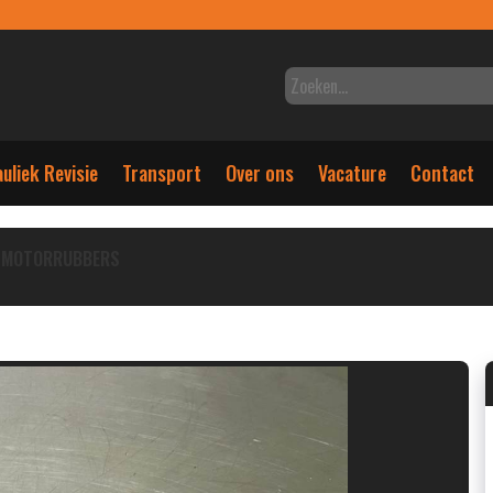
uliek Revisie
Transport
Over ons
Vacature
Contact
MOTORRUBBERS