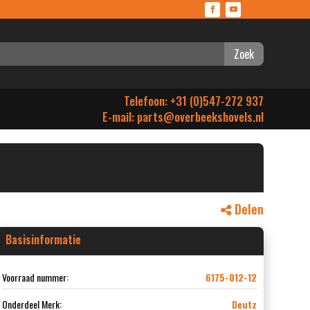
Zoek
Telefoon: +31 (0)547-272 937
E-mail:
parts@overbeekshovels.nl
Delen
Basisinformatie
Voorraad nummer:
6175-012-12
Onderdeel Merk:
Deutz