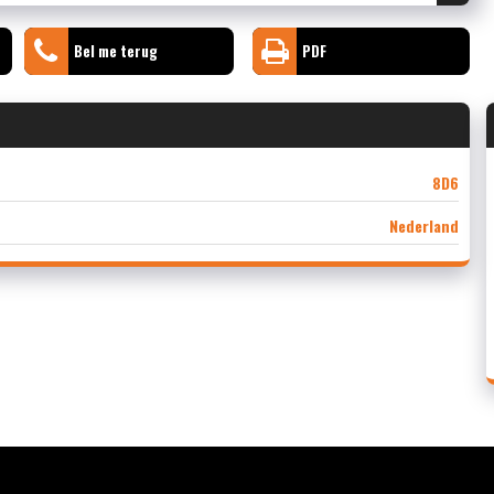
Bel me terug
PDF
8D6
Nederland