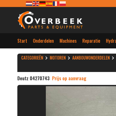
Start
Onderdelen
Machines
Reparatie
Hydra
CATEGORIEËN
MOTOREN
AANBOUWONDERDELEN
Deutz 04270743
Prijs op aanvraag