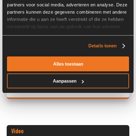
partners voor social media, adverteren en analyse. Deze
Land:
Nederland
partners kunnen deze gegevens combineren met andere
informatie die u aan ze heeft verstrekt of die ze hebben
verzameld op basis van uw gebruik van hun services.
Overige informatie
Details tonen
Stock number: 6175-064
Brand: Deutz
Type 1: TCD2012L06 2V
Alles toestaan
Type 2: TCD 2012 L06 2V
S/N: -
Aanpassen
+ Volledige overige informatie openen
Video