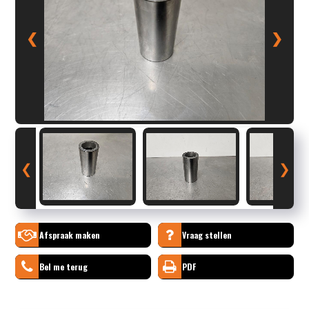
❮
❯
❮
❯
Afspraak maken
Vraag stellen
Bel me terug
PDF