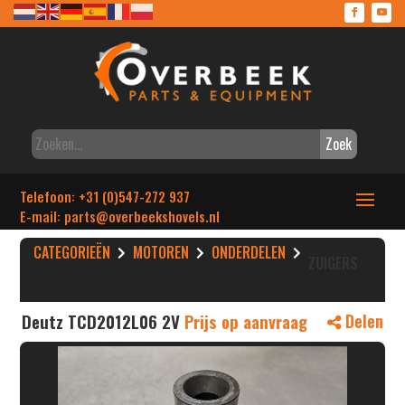
Zoek
Telefoon: +31 (0)547-272 937
E-mail: parts
@overbeekshovels.nl
CATEGORIEËN
MOTOREN
ONDERDELEN
ZUIGERS
Deutz TCD2012L06 2V
Prijs op aanvraag
Delen