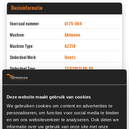
Basisinformatie
Voorraad nummer:
6175-064
Machine:
Ahlmann
Machine Type:
AZ210
Onderdeel Merk:
Deutz
Onderdeel Type:
TCD2012L06 2V
Onderdeel nummer:
04284246
Deze website maakt gebruik van cookies
We gebruiken cookies om content en advertenties te
Informatie
personaliseren, om functies voor social media te bieden
en om ons websiteverkeer te analyseren. Ook delen we
Past op de volgende machines:
Ahlmann AZ210
informatie over uw gebruik van onze site met onze