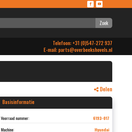
Zoek
Telefoon: +31 (0)547-272 937
E-mail:
parts@overbeekshovels.nl
Delen
Basisinformatie
Voorraad nummer:
6193-017
Machine:
Hyundai