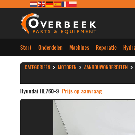
Start
Onderdelen
Machines
Reparatie
Hydra
CATEGORIEËN
MOTOREN
AANBOUWONDERDELEN
Hyundai HL760-9
Prijs op aanvraag