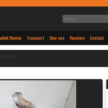
uliek Revisie
Transport
Over ons
Vacature
Contact
UITLATEN