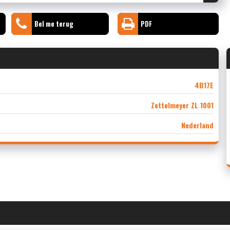
Bel me terug
PDF
4B17E
Zettelmeyer ZL 1001
Nederland