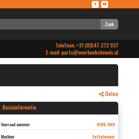
Zoek
Telefoon: +31 (0)547-272 937
E-mail:
parts@overbeekshovels.nl
Delen
Basisinformatie
Voorraad nummer:
6195-005
Machine:
Zettelmeyer