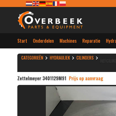
Start
Onderdelen
Machines
Reparatie
Hydra
CATEGORIEËN
HYDRAULIEK
CILINDERS
HEFCILIN
Zettelmeyer 3401129M91
Prijs op aanvraag