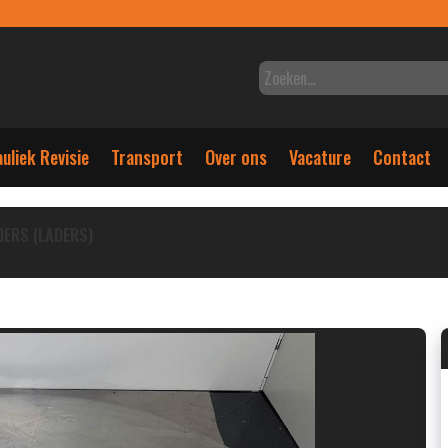
uliek Revisie
Transport
Over ons
Vacature
Contact
DERS (LADERS)