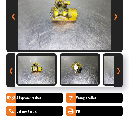
❮
❯
❮
❯
Afspraak maken
Vraag stellen
Bel me terug
PDF