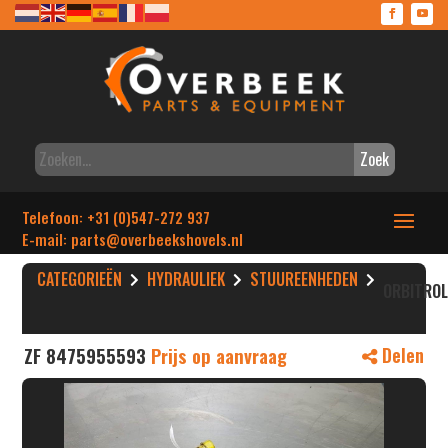
Zoek
Telefoon: +31 (0)547-272 937
E-mail: parts
@overbeekshovels.nl
CATEGORIEËN
HYDRAULIEK
STUUREENHEDEN
ORBITRO
ZF 8475955593
Prijs op aanvraag
Delen