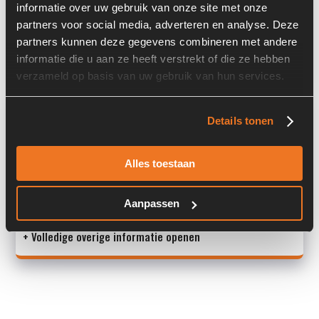
informatie over uw gebruik van onze site met onze
Past op de volgende machines:
Zettelmeyer ZL 1001
partners voor social media, adverteren en analyse. Deze
partners kunnen deze gegevens combineren met andere
Land:
Nederland
informatie die u aan ze heeft verstrekt of die ze hebben
verzameld op basis van uw gebruik van hun services.
Overige informatie
Details tonen
Stock number: 6195-014
Brand: ZF
Alles toestaan
Type 1: 8475955593
Type 2: 8475 955 593
Aanpassen
S/N: 002799 / 0
+ Volledige overige informatie openen