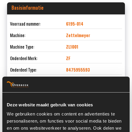
Basisinformatie
Voorraad nummer:
6195-014
Machine:
Zettelmeyer
Machine Type:
ZL1001
Onderdeel Merk:
ZF
Onderdeel Type:
8475955593
Informatie
Deze website maakt gebruik van cookies
We gebruiken cookies om content en advertenties te
Locatie:
4A6K
personaliseren, om functies voor social media te bieden
en om ons websiteverkeer te analyseren. Ook delen we
Serienummer:
002799 / 0290