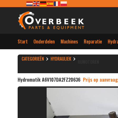
Start
Onderdelen
Machines
Reparatie
Hydra
CATEGORIEËN
HYDRAULIEK
RIJMOTOREN
Hydromatik A6V107DA2FZ20636
Prijs op aanvraag