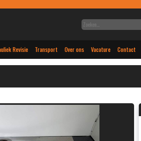
uliek Revisie
Transport
Over ons
Vacature
Contact