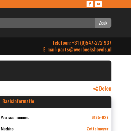
Zoek
Telefoon: +31 (0)547-272 937
E-mail:
parts@overbeekshovels.nl
Delen
Basisinformatie
Voorraad nummer:
6195-027
Machine:
Zettelmeyer