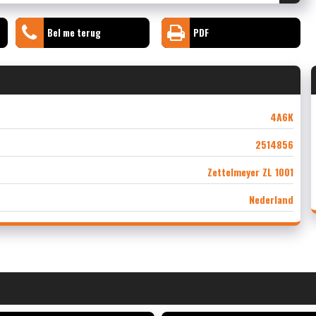
Bel me terug
PDF
4A6K
2514856
Zettelmeyer ZL 1001
Nederland