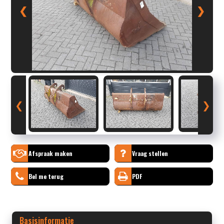
❮
❯
❮
❯
Afspraak maken
Vraag stellen
Bel me terug
PDF
Basisinformatie