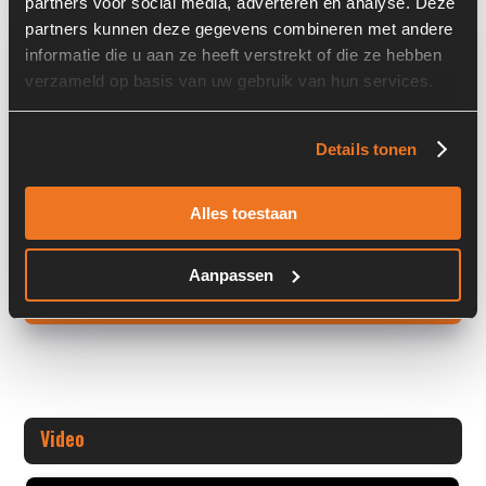
partners voor social media, adverteren en analyse. Deze
partners kunnen deze gegevens combineren met andere
Overige informatie
informatie die u aan ze heeft verstrekt of die ze hebben
verzameld op basis van uw gebruik van hun services.
Stock number: 6205-032
Brand: Verachtert
Type 1: CW30
Details tonen
Type 2: CW 30
S/N: -
Alles toestaan
Machin
Aanpassen
+ Volledige overige informatie openen
Video