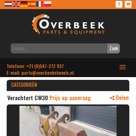
Zoek
Telefoon: +31 (0)547-272 937
E-mail: parts
@overbeekshovels.nl
CATEGORIEËN
Verachtert CW30
Prijs op aanvraag
Delen