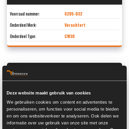
Voorraad nummer:
6205-032
Onderdeel Merk:
Verachtert
Onderdeel Type:
CW30
Informatie
Locatie:
20
Deze website maakt gebruik van cookies
Type bak:
Graafmachine graafbak
We gebruiken cookies om content en advertenties te
Afmetingen (LxBxH) (m):
2,2 x 0 x 0 m
personaliseren, om functies voor social media te bieden
en om ons websiteverkeer te analyseren. Ook delen we
Land:
Nederland
informatie over uw gebruik van onze site met onze