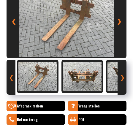
❮
❯
❮
❯
Afspraak maken
Vraag stellen
Bel me terug
PDF