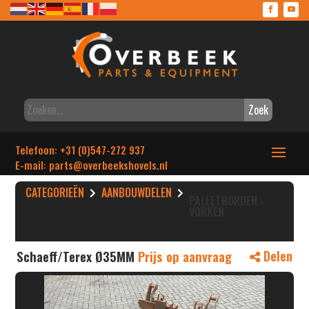
Zoek
Telefoon: +31 (0)547-272 937
E-mail: parts
@overbeekshovels.nl
CATEGORIEËN
AANBOUWDELEN
PALLETBORDEN -
VORKEN
Schaeff/Terex Ø35MM
Prijs op aanvraag
Delen