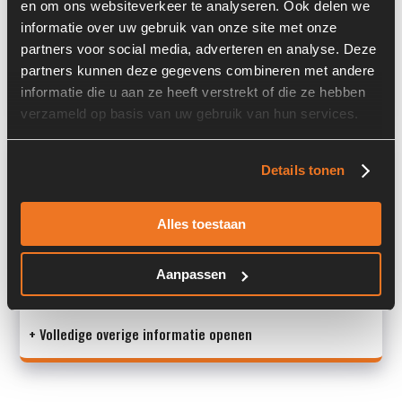
Land:
Nederland
en om ons websiteverkeer te analyseren. Ook delen we
informatie over uw gebruik van onze site met onze
Afmetingen (LxBxH) (m):
1,04 x 0,98 x 0,4 m
partners voor social media, adverteren en analyse. Deze
partners kunnen deze gegevens combineren met andere
Past op de volgende machines:
Terex TL 70
informatie die u aan ze heeft verstrekt of die ze hebben
verzameld op basis van uw gebruik van hun services.
Overige informatie
Details tonen
Stock number: 6205-104
Brand: Schaeff/Terex
Alles toestaan
Type 1: Ø35MM
Type 2: Ø35MM
S/N: -
Aanpassen
+ Volledige overige informatie openen