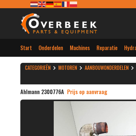
Start
Onderdelen
Machines
Reparatie
Hydra
CATEGORIEËN
MOTOREN
AANBOUWONDERDELEN
Ahlmann 2300776A
Prijs op aanvraag