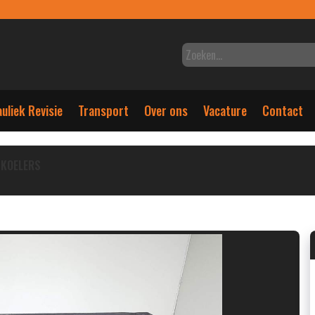
uliek Revisie
Transport
Over ons
Vacature
Contact
KOELERS