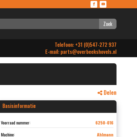
Zoek
Telefoon: +31 (0)547-272 937
E-mail:
parts@overbeekshovels.nl
Delen
Basisinformatie
Voorraad nummer:
6250-016
Machine:
Ahlmann