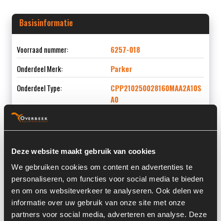
Basisinformatie
Voorraad nummer:
6257-018
Onderdeel Merk:
Parker
Onderdeel Type:
CPP210250028160MAA2A10S
A0
Deze website maakt gebruik van cookies
Informatie
We gebruiken cookies om content en advertenties te
personaliseren, om functies voor social media te bieden
Locatie:
14
en om ons websiteverkeer te analyseren. Ook delen we
Serienummer:
50016391-1
informatie over uw gebruik van onze site met onze
partners voor social media, adverteren en analyse. Deze
Land:
Nederland