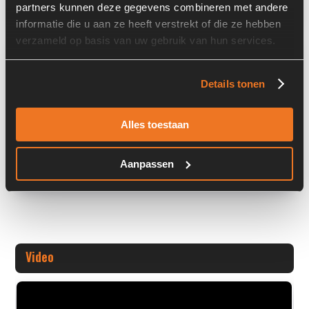
partners kunnen deze gegevens combineren met andere
informatie die u aan ze heeft verstrekt of die ze hebben
verzameld op basis van uw gebruik van hun services.
Overige informatie
Stock number: 6257-018
Details tonen
Brand: Parker
Type 1: CPP210250028160MAA2A10SA0
Alles toestaan
Type 2: CPP2-10250-0
+ Volledige overige informatie openen
Aanpassen
Video