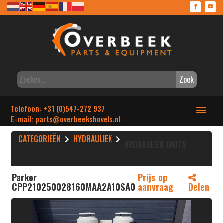
Zoek
Telefoon: +31 (0)547-272 937
E-mail: parts
@overbeekshovels.nl
CATEGORIEËN
HYDRAULIEK
HYDRAULIEK UNITS
Parker
Prijs op
CPP210250028160MAA2A10SA0
aanvraag
Delen