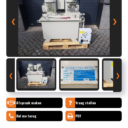
❮
❯
❮
❯
Afspraak maken
Vraag stellen
Bel me terug
PDF