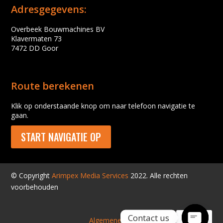
Adresgegevens:
Overbeek Bouwmachines BV
Klavermaten 73
7472 DD Goor
Route berekenen
Klik op onderstaande knop om naar telefoon navigatie te
gaan.
START NAVIGATIE OP
© Copyright
Arimpex Media Services
2022. Alle rechten
voorbehouden
Contact us
Algemene voorwaarden