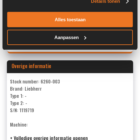
Details tonen
Serienummer:
1119719
Alles toestaan
Past op de volgende machines:
Claas TORION 1812/ Liebherr L550
Aanpassen
Land:
Nederland
Overige informatie
Stock number: 6260-003
Brand: Liebherr
Type 1: -
Type 2: -
S/N: 1119719
Machine:
+ Volledige overige informatie openen