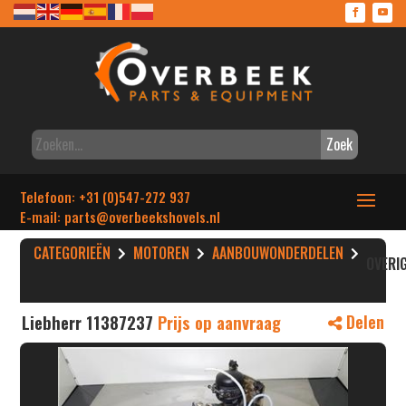
Zoek
Telefoon: +31 (0)547-272 937
E-mail: parts
@overbeekshovels.nl
CATEGORIEËN
MOTOREN
AANBOUWONDERDELEN
OVERI
Liebherr 11387237
Prijs op aanvraag
Delen