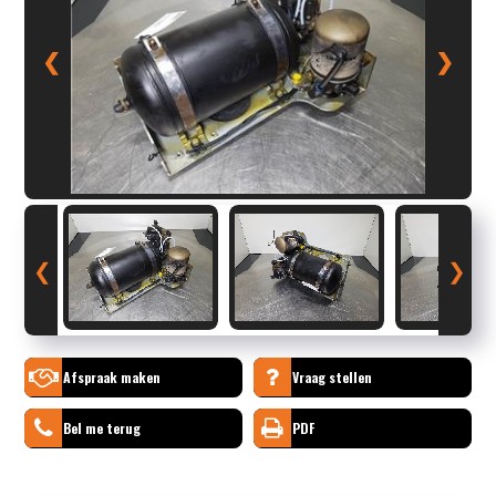
❮
❯
❮
❯
Afspraak maken
Vraag stellen
Bel me terug
PDF