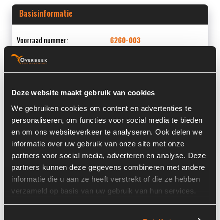
Basisinformatie
Voorraad nummer:
6260-003
Machine:
Claas
Machine Type:
TORION1812
Deze website maakt gebruik van cookies
Onderdeel Merk:
Liebherr
We gebruiken cookies om content en advertenties te
Onderdeel Type:
11387237
personaliseren, om functies voor social media te bieden
en om ons websiteverkeer te analyseren. Ook delen we
Onderdeel nummer:
11387237
informatie over uw gebruik van onze site met onze
partners voor social media, adverteren en analyse. Deze
partners kunnen deze gegevens combineren met andere
informatie die u aan ze heeft verstrekt of die ze hebben
Informatie
verzameld op basis van uw gebruik van hun services.
Locatie:
4H6