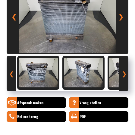
❮
❯
❮
❯
Afspraak maken
Vraag stellen
Bel me terug
PDF