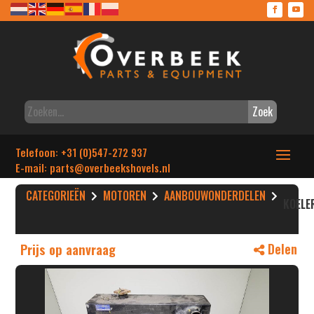
Zoek
Telefoon: +31 (0)547-272 937
E-mail: parts
@overbeekshovels.nl
CATEGORIEËN
MOTOREN
AANBOUWONDERDELEN
KOELE
Prijs op aanvraag
Delen