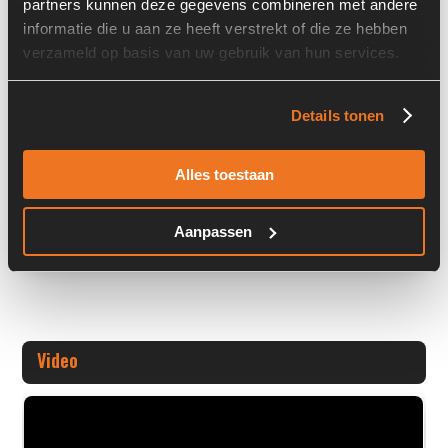
partners kunnen deze gegevens combineren met andere
informatie die u aan ze heeft verstrekt of die ze hebben
Stock number: 6273-014
verzameld op basis van uw gebruik van hun services.
Brand: Ragus Autokühler
Type 1: -
Type 2: -
Details tonen
S/N: -
Alles toestaan
Machin
+ Volledige overige informatie openen
Aanpassen
Video