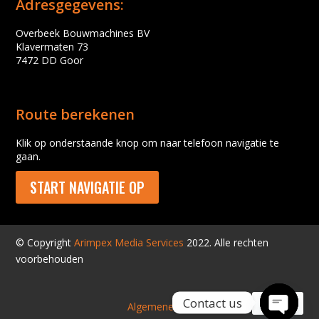
Adresgegevens:
Overbeek Bouwmachines BV
Klavermaten 73
7472 DD Goor
Route berekenen
Klik op onderstaande knop om naar telefoon navigatie te
gaan.
START NAVIGATIE OP
© Copyright
Arimpex Media Services
2022. Alle rechten
voorbehouden
Contact us
Algemene voorwaarden