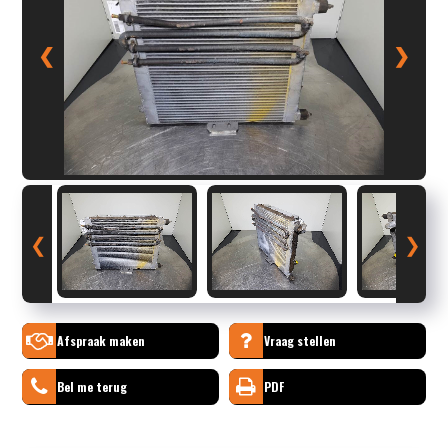
❮
❯
❮
❯
Afspraak maken
Vraag stellen
Bel me terug
PDF