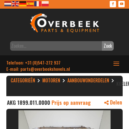
Zoek
Telefoon: +31 (0)547-272 937
E-mail: parts
@overbeekshovels.nl
CATEGORIEËN
MOTOREN
AANBOUWONDERDELEN
KOELE
AKG 1899.011.0000
Prijs op aanvraag
Delen