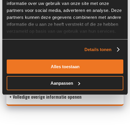
informatie over uw gebruik van onze site met onze
Past op de volgende machines:
Ahlmann AZ 14
partners voor social media, adverteren en analyse. Deze
partners kunnen deze gegevens combineren met andere
Land:
Nederland
informatie die u aan ze heeft verstrekt of die ze hebben
verzameld op basis van uw gebruik van hun services.
Overige informatie
Details tonen
Stock number: 6273-018
Brand: AKG
Alles toestaan
Type 1: 1899.011.0000
Type 2: 1899.011.0000
Aanpassen
S/N: -
+ Volledige overige informatie openen