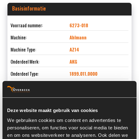
Basisinformatie
Voorraad nummer:
6273-018
Machine:
Ahlmann
Machine Type:
AZ14
Onderdeel Merk:
AKG
Onderdeel Type:
1899.011.0000
Onderdeel nummer:
2300776A
Deze website maakt gebruik van cookies
Informatie
We gebruiken cookies om content en advertenties te
personaliseren, om functies voor social media te bieden
en om ons websiteverkeer te analyseren. Ook delen we
Locatie:
4C4G