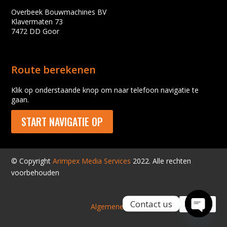
Overbeek Bouwmachines BV
Klavermaten 73
7472 DD Goor
Route berekenen
Klik op onderstaande knop om naar telefoon navigatie te
gaan.
START NAVIGATIE OP
© Copyright
Arimpex Media Services
2022. Alle rechten
voorbehouden
Contact us
Algemene voorwaarden
Open
chaty