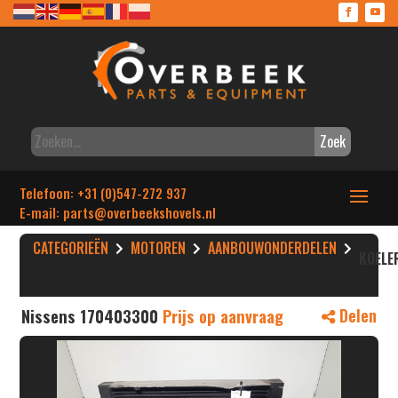
Zoek
Telefoon: +31 (0)547-272 937
E-mail: parts
@overbeekshovels.nl
CATEGORIEËN
MOTOREN
AANBOUWONDERDELEN
KOELE
Nissens 170403300
Prijs op aanvraag
Delen