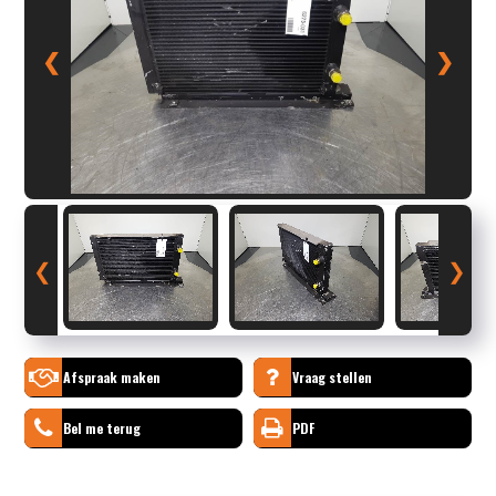
❮
❯
❮
❯
Afspraak maken
Vraag stellen
Bel me terug
PDF