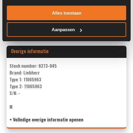
Past op de volgende machines:
Alles toestaan
Liebherr L524 / L528 / L538 / L542
Land:
Nederland
Aanpassen
Overige informatie
Stock number: 6273-045
Brand: Liebherr
Type 1: 11065963
Type 2: 11065963
S/N: -
M
+ Volledige overige informatie openen