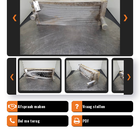
❮
❯
❮
❯
Afspraak maken
Vraag stellen
Bel me terug
PDF