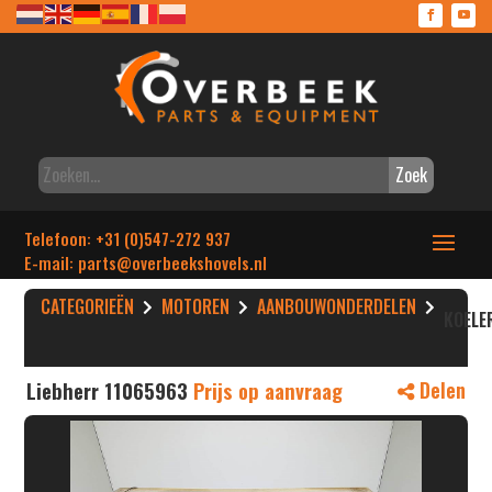
Zoek
Telefoon: +31 (0)547-272 937
E-mail: parts
@overbeekshovels.nl
CATEGORIEËN
MOTOREN
AANBOUWONDERDELEN
KOELE
Liebherr 11065963
Prijs op aanvraag
Delen