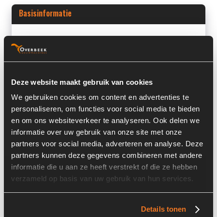
Basisinformatie
Voorraad nummer:
6273-045
Machine:
Liebherr
Machine Type:
L524
Deze website maakt gebruik van cookies
Onderdeel Merk:
Liebherr
We gebruiken cookies om content en advertenties te
personaliseren, om functies voor social media te bieden
Onderdeel Type:
11065963
en om ons websiteverkeer te analyseren. Ook delen we
informatie over uw gebruik van onze site met onze
Onderdeel nummer:
11065963
partners voor social media, adverteren en analyse. Deze
partners kunnen deze gegevens combineren met andere
informatie die u aan ze heeft verstrekt of die ze hebben
verzameld op basis van uw gebruik van hun services.
Informatie
Details tonen
Locatie:
4C2L