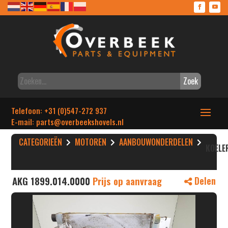
Zoek
Telefoon: +31 (0)547-272 937
E-mail: parts
@overbeekshovels.nl
CATEGORIEËN
MOTOREN
AANBOUWONDERDELEN
KOELE
AKG 1899.014.0000
Prijs op aanvraag
Delen