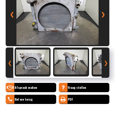
❮
❯
❮
❯
Afspraak maken
Vraag stellen
Bel me terug
PDF