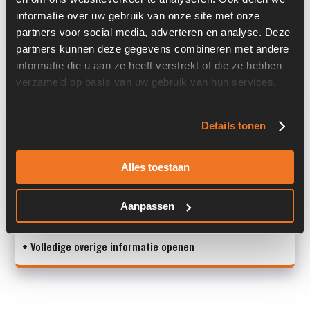
Locatie:
4C1L
informatie over uw gebruik van onze site met onze
partners voor social media, adverteren en analyse. Deze
Past op de volgende machines:
Ahlmann AZ 14
partners kunnen deze gegevens combineren met andere
Land:
Nederland
informatie die u aan ze heeft verstrekt of die ze hebben
verzameld op basis van uw gebruik van hun services.
Overige informatie
Details tonen
Stock number: 6273-064
Alles toestaan
Brand: AKG
Type 1: 1899.014.0000
Type 2: 1899.014.0000
Aanpassen
S/N: -
+ Volledige overige informatie openen