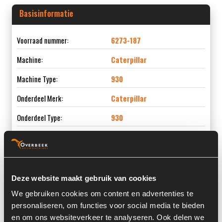
Basisinformatie
Voorraad nummer:
6273-187
Machine:
Caterpillar
Machine Type:
930
Onderdeel Merk:
Caterpillar
Onderdeel Type:
930
Informatie
Deze website maakt gebruik van cookies
We gebruiken cookies om content en advertenties te
Locatie:
4C4
personaliseren, om functies voor social media te bieden
Past op de volgende machines:
Caterpillar 930
en om ons websiteverkeer te analyseren. Ook delen we