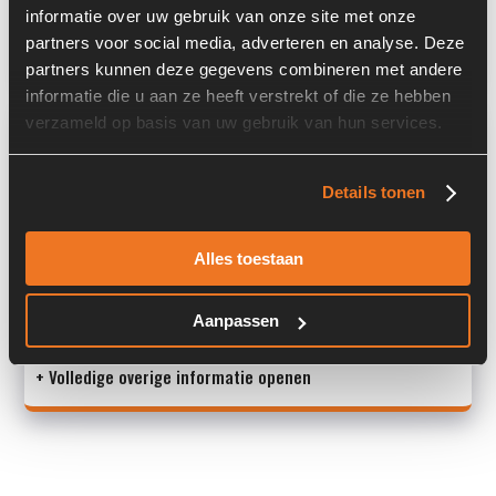
informatie over uw gebruik van onze site met onze
Land:
Nederland
partners voor social media, adverteren en analyse. Deze
partners kunnen deze gegevens combineren met andere
informatie die u aan ze heeft verstrekt of die ze hebben
Overige informatie
verzameld op basis van uw gebruik van hun services.
Stock number: 6273-187
Details tonen
Brand: Caterpillar
Type 1: 930
Type 2: 930
Alles toestaan
S/N: -
Aanpassen
Machine:
+ Volledige overige informatie openen