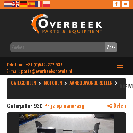
Zoek
Telefoon: +31 (0)547-272 937
E-mail: parts
@overbeekshovels.nl
CATEGORIEËN
MOTOREN
AANBOUWONDERDELEN
KOELV
Caterpillar 930
Prijs op aanvraag
Delen