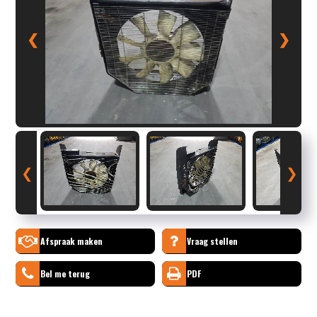
❮
❯
❮
❯
Afspraak maken
Vraag stellen
Bel me terug
PDF