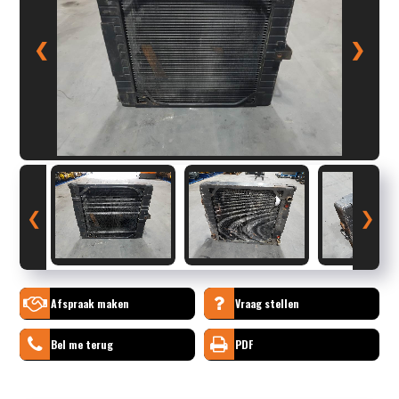
❮
❯
❮
❯
Afspraak maken
Vraag stellen
Bel me terug
PDF