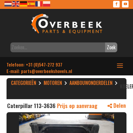
Zoek
Telefoon: +31 (0)547-272 937
E-mail: parts
@overbeekshovels.nl
CATEGORIEËN
MOTOREN
AANBOUWONDERDELEN
KOELE
Caterpillar 113-3636
Prijs op aanvraag
Delen