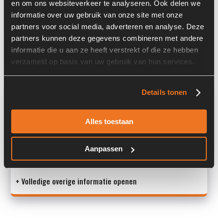
en om ons websiteverkeer te analyseren. Ook delen we
Serienummer:
D9944U098058
informatie over uw gebruik van onze site met onze
partners voor social media, adverteren en analyse. Deze
Past op de volgende machines:
Caterpillar 928 G
partners kunnen deze gegevens combineren met andere
informatie die u aan ze heeft verstrekt of die ze hebben
Land:
Nederland
verzameld op basis van uw gebruik van hun services.
Overige informatie
Details tonen
Stock number: 6273-188
Alles toestaan
Brand: Caterpillar
Type 1: 113-3636
Type 2: 1133636
Aanpassen
S/N: D9944U09
+ Volledige overige informatie openen