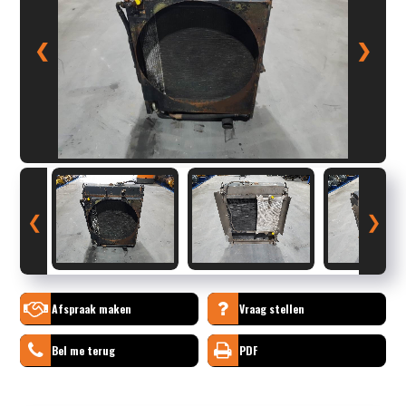
❮
❯
❮
❯
Afspraak maken
Vraag stellen
Bel me terug
PDF