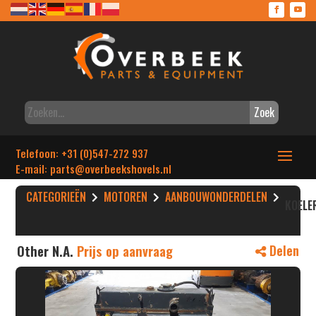
Zoek
Telefoon: +31 (0)547-272 937
E-mail: parts
@overbeekshovels.nl
CATEGORIEËN
MOTOREN
AANBOUWONDERDELEN
KOELE
Other N.A.
Prijs op aanvraag
Delen