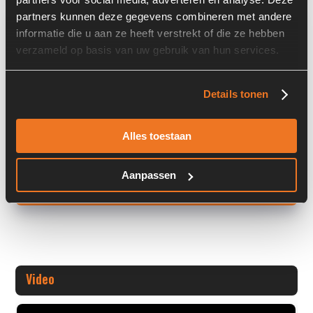
partners kunnen deze gegevens combineren met andere
Overige informatie
informatie die u aan ze heeft verstrekt of die ze hebben
verzameld op basis van uw gebruik van hun services.
Stock number: 6273-190
Brand: Other
Type 1: N.A.
Details tonen
Type 2: N.A.
S/N: -
Alles toestaan
Machine: -
Aanpassen
+ Volledige overige informatie openen
Video