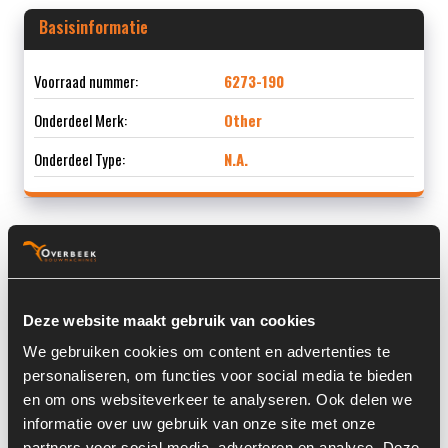
Basisinformatie
Voorraad nummer:
6273-190
Onderdeel Merk:
Other
Onderdeel Type:
N.A.
Informatie
Deze website maakt gebruik van cookies
Locatie:
4C5
We gebruiken cookies om content en advertenties te
Afmetingen (LxBxH) (m):
1,085 x 0,825 x 0,24 m
personaliseren, om functies voor social media te bieden
Land:
Nederland
en om ons websiteverkeer te analyseren. Ook delen we
informatie over uw gebruik van onze site met onze
partners voor social media, adverteren en analyse. Deze