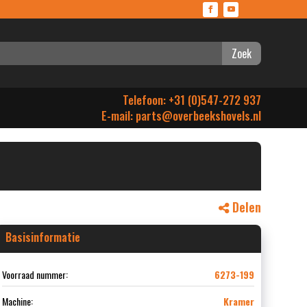
Zoek
Telefoon: +31 (0)547-272 937
E-mail:
parts@overbeekshovels.nl
Delen
Basisinformatie
Voorraad nummer:
6273-199
Machine:
Kramer