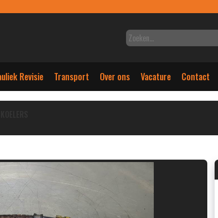
uliek Revisie
Transport
Over ons
Vacature
Contact
KOELERS