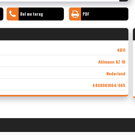
Bel me terug
PDF
4B11
Ahlmann AZ 10
Nederland
4468061064/065