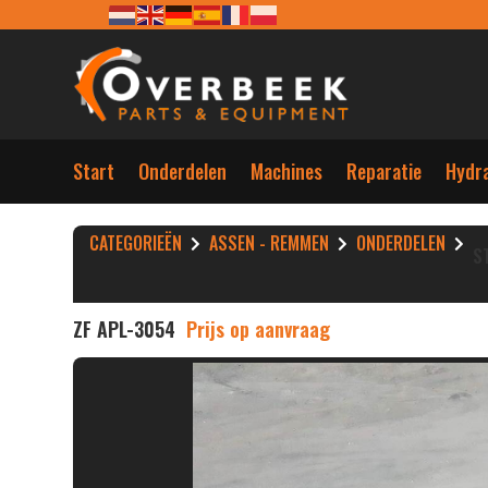
Start
Onderdelen
Machines
Reparatie
Hydra
CATEGORIEËN
ASSEN - REMMEN
ONDERDELEN
S
ZF APL-3054
Prijs op aanvraag