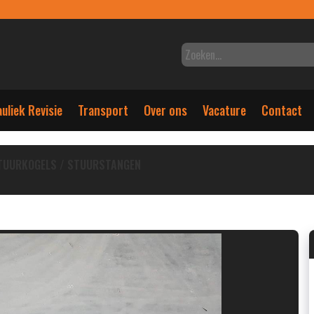
uliek Revisie
Transport
Over ons
Vacature
Contact
TUURKOGELS / STUURSTANGEN