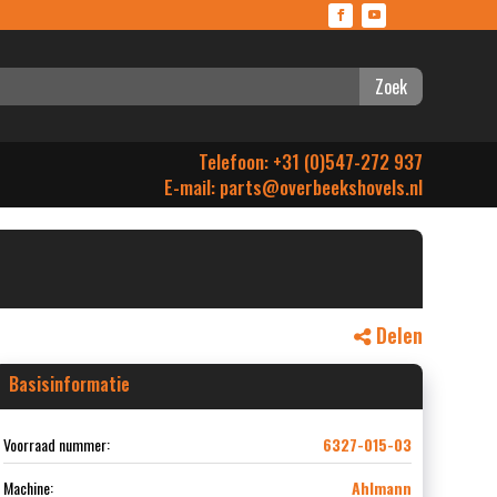
Zoek
Telefoon: +31 (0)547-272 937
E-mail:
parts@overbeekshovels.nl
Delen
Basisinformatie
Voorraad nummer:
6327-015-03
Machine:
Ahlmann