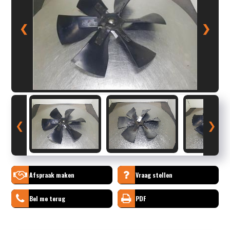
❮
❯
❮
❯
Afspraak maken
Vraag stellen
Bel me terug
PDF