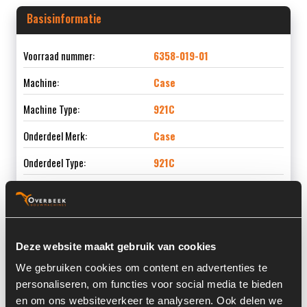
Basisinformatie
Voorraad nummer:
6358-019-01
Machine:
Case
Machine Type:
921C
Onderdeel Merk:
Case
Onderdeel Type:
921C
Informatie
Deze website maakt gebruik van cookies
We gebruiken cookies om content en advertenties te
Locatie:
4C7
personaliseren, om functies voor social media te bieden
Past op de volgende machines:
Case 921 C
en om ons websiteverkeer te analyseren. Ook delen we