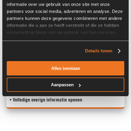
informatie over uw gebruik van onze site met onze
Land:
Nederland
partners voor social media, adverteren en analyse. Deze
partners kunnen deze gegevens combineren met andere
informatie die u aan ze heeft verstrekt of die ze hebben
Overige informatie
verzameld op basis van uw gebruik van hun services.
Stock number: 6358-019-01
Details tonen
Brand: Case
Type 1: 921C
Type 2: 921 C
Alles toestaan
S/N: -
Aanpassen
Machine:
+ Volledige overige informatie openen